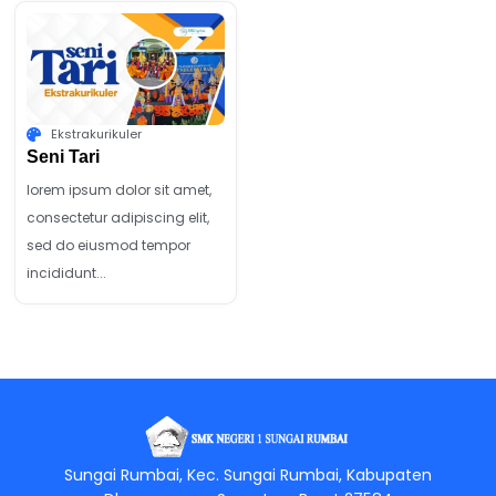
Ekstrakurikuler
Seni Tari
lorem ipsum dolor sit amet,
consectetur adipiscing elit,
sed do eiusmod tempor
incididunt...
Jasa Pembuatan Website
RRDigital.id
Sungai Rumbai, Kec. Sungai Rumbai, Kabupaten