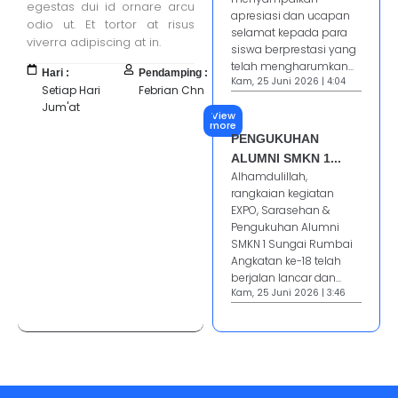
egestas dui id ornare arcu
apresiasi dan ucapan
odio ut. Et tortor at risus
selamat kepada para
viverra adipiscing at in.
siswa berprestasi yang
telah mengharumkan...
Hari :
Pendamping :
Kam, 25 Juni 2026 | 4:04
Setiap Hari
Febrian Chn
Jum'at
View
more
PENGUKUHAN
ALUMNI SMKN 1...
Alhamdulillah,
rangkaian kegiatan
EXPO, Sarasehan &
Pengukuhan Alumni
SMKN 1 Sungai Rumbai
Angkatan ke-18 telah
berjalan lancar dan...
Kam, 25 Juni 2026 | 3:46
Jasa Pembuatan Website
RRDigital.id