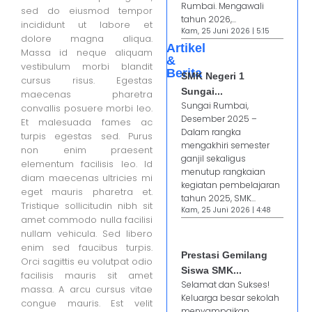
Rumbai. Mengawali
sed do eiusmod tempor
tahun 2026,...
incididunt ut labore et
Kam, 25 Juni 2026 | 5:15
dolore magna aliqua.
Artikel
Massa id neque aliquam
&
vestibulum morbi blandit
Berita
SMK Negeri 1
cursus risus. Egestas
Sungai...
maecenas pharetra
Sungai Rumbai,
convallis posuere morbi leo.
Desember 2025 –
Et malesuada fames ac
Dalam rangka
turpis egestas sed. Purus
mengakhiri semester
non enim praesent
ganjil sekaligus
elementum facilisis leo. Id
menutup rangkaian
diam maecenas ultricies mi
kegiatan pembelajaran
eget mauris pharetra et.
tahun 2025, SMK...
Tristique sollicitudin nibh sit
Kam, 25 Juni 2026 | 4:48
amet commodo nulla facilisi
nullam vehicula. Sed libero
enim sed faucibus turpis.
Prestasi Gemilang
Orci sagittis eu volutpat odio
Siswa SMK...
facilisis mauris sit amet
Selamat dan Sukses!
massa. A arcu cursus vitae
Keluarga besar sekolah
congue mauris. Est velit
menyampaikan