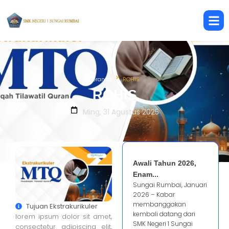
Beranda
ROHIS
ROHIS
Ming, 31 Agustus 2025
Awali Tahun 2026,
Enam...
Sungai Rumbai, Januari
2026 – Kabar
membanggakan
Tujuan Ekstrakurikuler
kembali datang dari
lorem ipsum dolor sit amet,
SMK Negeri 1 Sungai
consectetur adipiscing elit,