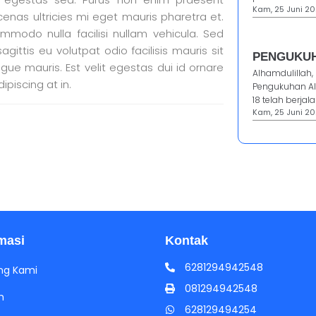
Kam, 25 Juni 20
enas ultricies mi eget mauris pharetra et.
commodo nulla facilisi nullam vehicula. Sed
agittis eu volutpat odio facilisis mauris sit
PENGUKUH
ue mauris. Est velit egestas dui id ornare
Alhamdulillah,
dipiscing at in.
Pengukuhan Al
18 telah berjala
Kam, 25 Juni 20
masi
Kontak
6281294942548
ng Kami
081294942548
h
628129494254