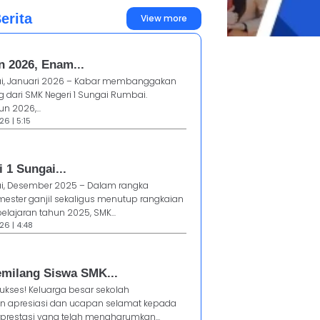
erita
View more
n 2026, Enam...
i, Januari 2026 – Kabar membanggakan
 dari SMK Negeri 1 Sungai Rumbai.
n 2026,...
6 | 5:15
 1 Sungai...
i, Desember 2025 – Dalam rangka
mester ganjil sekaligus menutup rangkaian
lajaran tahun 2025, SMK...
26 | 4:48
emilang Siswa SMK...
ukses! Keluarga besar sekolah
 apresiasi dan ucapan selamat kepada
rprestasi yang telah mengharumkan...