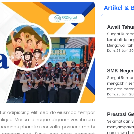
Artikel & B
Awali Tahu
Sungai Rumba
kembali datang
Mengawali tahu
Kam, 25 Juni 202
SMK Negeri
Sungai Rumba
mengakhiri se
kegiatan pembe
Kam, 25 Juni 20
tur adipiscing elit, sed do eiusmod tempor
Prestasi G
 aliqua. Massa id neque aliquam vestibulum
Selamat dan S
maecenas pharetra convallis posuere morbi
menyampaikan
para siswa be
s egestas sed. Purus non enim praesent