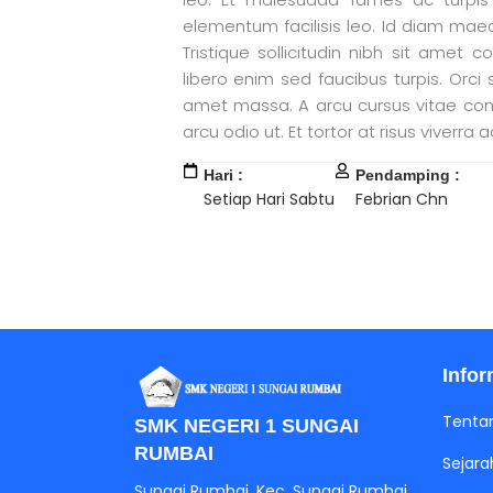
elementum facilisis leo. Id diam maec
Tristique sollicitudin nibh sit amet 
libero enim sed faucibus turpis. Orci s
amet massa. A arcu cursus vitae cong
arcu odio ut. Et tortor at risus viverra a
Hari :
Pendamping :
Setiap Hari Sabtu
Febrian Chn
Jasa Pembuatan Website
RRDigital.id
Infor
Tenta
SMK NEGERI 1 SUNGAI
RUMBAI
Sejara
Sungai Rumbai, Kec. Sungai Rumbai,