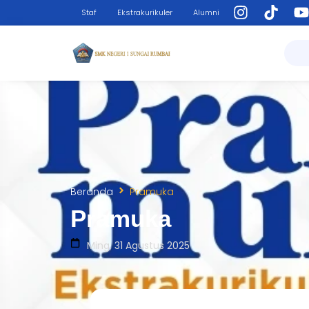
Staf
Ekstrakurikuler
Alumni
Beranda
Pramuka
Pramuka
Ming, 31 Agustus 2025