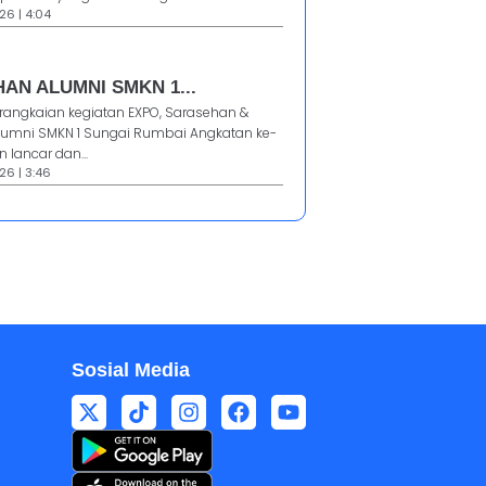
26 | 4:04
AN ALUMNI SMKN 1...
 rangkaian kegiatan EXPO, Sarasehan &
umni SMKN 1 Sungai Rumbai Angkatan ke-
n lancar dan...
26 | 3:46
Sosial Media