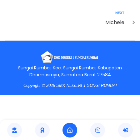
NEXT
Michele
Jasa Pembuatan Website
RRDigital.id
Sungai Rumbai, Kec. Sungai Rumbai, Kabupaten
Dharmasraya, Sumatera Barat 27584
Copyright © 2025 SMK NEGERI 1 SUNGI RUMBAI