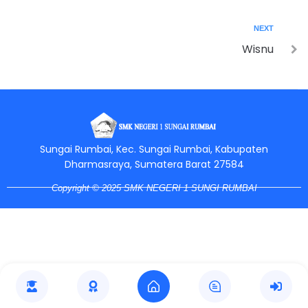
NEXT
Wisnu
Jasa Pembuatan Website
RRDigital.id
Sungai Rumbai, Kec. Sungai Rumbai, Kabupaten
Dharmasraya, Sumatera Barat 27584
Copyright © 2025 SMK NEGERI 1 SUNGI RUMBAI