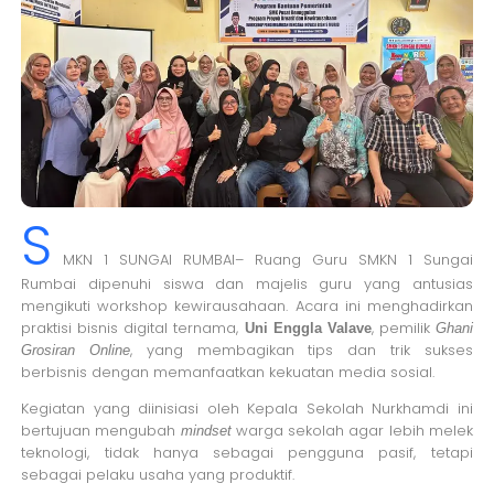
S
MKN 1 SUNGAI RUMBAI– Ruang Guru SMKN 1 Sungai
Rumbai dipenuhi siswa dan majelis guru yang antusias
mengikuti workshop kewirausahaan. Acara ini menghadirkan
praktisi bisnis digital ternama,
, pemilik
Uni Enggla Valave
Ghani
, yang membagikan tips dan trik sukses
Grosiran Online
berbisnis dengan memanfaatkan kekuatan media sosial.
Kegiatan yang diinisiasi oleh Kepala Sekolah Nurkhamdi ini
bertujuan mengubah
warga sekolah agar lebih melek
mindset
teknologi, tidak hanya sebagai pengguna pasif, tetapi
sebagai pelaku usaha yang produktif.