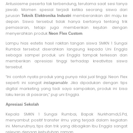
Antusiasme peserta tak terbendung, terutama saat sesi tanya
jawab. Momen spesial terjadi ketika seorang siswa dari
jurusan
memberanikan diri maju ke
Teknik Elektronika Industri
depan. Siswa tersebut tidak hanya bertanya tentang trik
pemasaran, tetapi juga memberikan kejutan dengan
menyerahkan produk
.
Neon Flex Custom
Lampu hias estetis hasil rakitan tangan siswa SMKN 1 Sungai
Rumbai tersebut diserahkan langsung kepada Uni Enggla
sebagai sampel produk. uni Enggla tampak terkesan dan
memberikan apresiasi tinggi terhadap kreativitas siswa
tersebut.
“Ini contoh nyata produk yang punya nilai jual tinggi. Neon Flex
seperti ini sangat
. Jika dipadukan dengan tips
instagramable
digital marketing yang tadi saya sampaikan, produk ini bisa
laku keras di pasaran,” puji uni Enggla.
Apresiasi Sekolah
Kepala SMKN 1 Sungai Rumbai, Bapak Nurkhamdi,S.Pd,
menyambut positif transfer ilmu yang terjadi dalam kegiatan
ini. Menurutnya, tips dan trik yang dibagikan Ibu Enggla sangat
relevan dengan kebutuhan zaman.