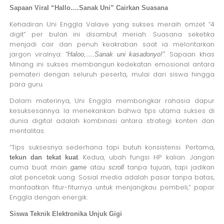
Sapaan Viral “Hallo….Sanak Uni” Cairkan Suasana
Kehadiran Uni Enggla Valave yang sukses meraih omzet “4
digit” per bulan ini disambut meriah. Suasana seketika
menjadi cair dan penuh keakraban saat ia melontarkan
jargon viralnya:
. Sapaan khas
“Haloo,….Sanak uni kasadonyo!”
Minang ini sukses membangun kedekatan emosional antara
pemateri dengan seluruh peserta, mulai dari siswa hingga
para guru.
Dalam materinya, Uni Enggla membongkar rahasia dapur
kesuksesannya. Ia menekankan bahwa tips utama sukses di
dunia digital adalah kombinasi antara strategi konten dan
mentalitas.
“Tips suksesnya sederhana tapi butuh konsistensi. Pertama,
. Kedua, ubah fungsi HP kalian. Jangan
tekun dan tekat kuat
cuma buat main
atau
tanpa tujuan, tapi jadikan
game
scroll
alat pencetak uang. Sosial media adalah pasar tanpa batas,
manfaatkan fitur-fiturnya untuk menjangkau pembeli,” papar
Enggla dengan energik.
Siswa Teknik Elektronika Unjuk Gigi