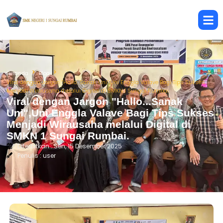
Beranda
Blog
Viral dengan Jargon “Hallo…Sanak Uni”,Uni Enggla Valave Bagi Tips Sukses
Menjadi Wirausaha melalui Digital di SMKN 1 Sungai Rumbai.
Viral dengan Jargon "Hallo...Sanak
Uni",Uni Enggla Valave Bagi Tips Sukses
Menjadi Wirausaha melalui Digital di
SMKN 1 Sungai Rumbai.
Diterbitkan : Sen, 15 Desember 2025
Penulis : user