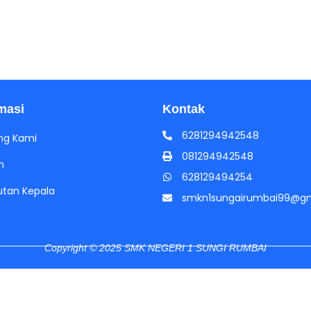
masi
Kontak
6281294942548
ng Kami
081294942548
h
628129494254
tan Kepala
smkn1sungairumbai99@gm
Copyright © 2025 SMK NEGERI 1 SUNGI RUMBAI