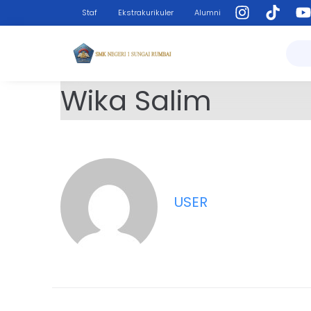
Staf
Ekstrakurikuler
Alumni
Wika Salim
USER