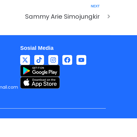
NEXT
Sammy Arie Simojungkir
Sosial Media
ail.com