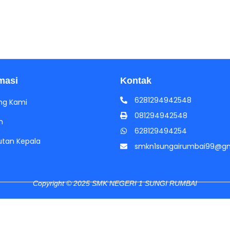
masi
Kontak
6281294942548
ng Kami
081294942548
h
628129494254
tan Kepala
smkn1sungairumbai99@gm
Copyright © 2025 SMK NEGERI 1 SUNGI RUMBAI