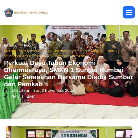
Beranda
Blog
Perkuat Daya Tahan Ekonomi Dharmasraya, SMKN 1 Sungai Rumbai Gelar
Sarasehan Bersama Disdik Sumbar dan Pemkab
Perkuat Daya Tahan Ekonomi
Dharmasraya, SMKN 1 Sungai Rumbai
Gelar Sarasehan Bersama Disdik Sumbar
dan Pemkab
Diterbitkan : Sen, 3 November 2025
Penulis : user