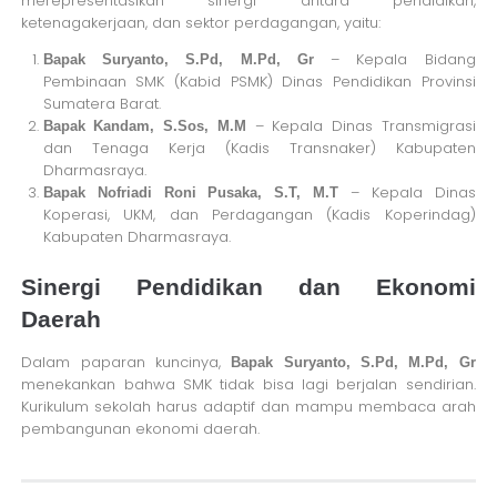
merepresentasikan sinergi antara pendidikan,
ketenagakerjaan, dan sektor perdagangan, yaitu:
– Kepala Bidang
Bapak Suryanto, S.Pd, M.Pd, Gr
Pembinaan SMK (Kabid PSMK) Dinas Pendidikan Provinsi
Sumatera Barat.
– Kepala Dinas Transmigrasi
Bapak Kandam, S.Sos, M.M
dan Tenaga Kerja (Kadis Transnaker) Kabupaten
Dharmasraya.
– Kepala Dinas
Bapak Nofriadi Roni Pusaka, S.T, M.T
Koperasi, UKM, dan Perdagangan (Kadis Koperindag)
Kabupaten Dharmasraya.
Sinergi Pendidikan dan Ekonomi
Daerah
Dalam paparan kuncinya,
Bapak Suryanto, S.Pd, M.Pd, Gr
menekankan bahwa SMK tidak bisa lagi berjalan sendirian.
Kurikulum sekolah harus adaptif dan mampu membaca arah
pembangunan ekonomi daerah.