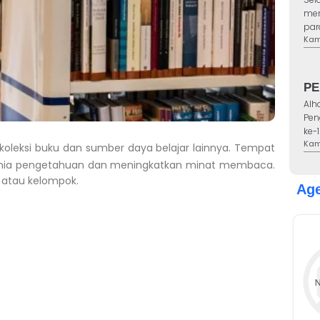
men
par
Kam,
PE
Alh
Pen
ke-1
Kam,
oleksi buku dan sumber daya belajar lainnya. Tempat
dunia pengetahuan dan meningkatkan minat membaca.
i atau kelompok.
Ag