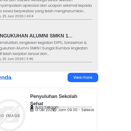
yampaikan apresiasi dan ucapan selamat kepada
a siswa berprestasi yang telah mengharumkan...
 25 Juni 2026 | 4:04
NGUKUHAN ALUMNI SMKN 1...
amdulillah, rangkaian kegiatan EXPO, Sarasehan &
gukuhan Alumni SMKN 1 Sungai Rumbai Angkatan
8 telah berjalan lancar dan...
 25 Juni 2026 | 3:46
enda
View more
Penyuluhan Sekolah
Sehat
Aula Sekolah
13 Okt 2025
Jam 09.00 - Selesai