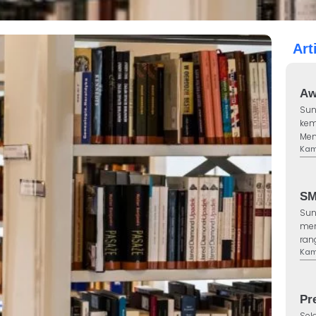
Art
Aw
Sun
kem
Men
Kam,
SM
Sun
men
ran
Kam,
Pr
Sel