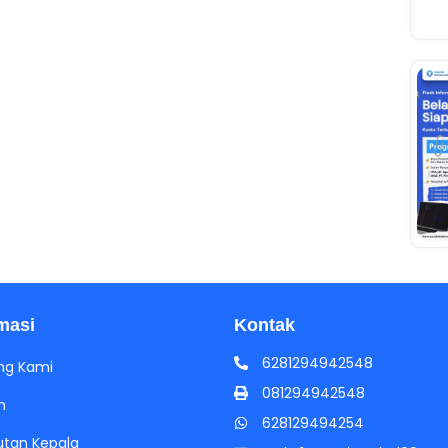
masi
Kontak
6281294942548
ng Kami
081294942548
h
628129494254
tan Kepala