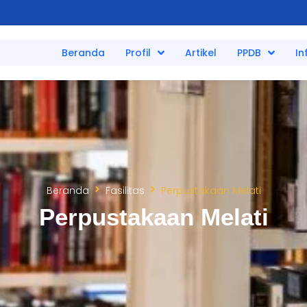
Beranda
Profil
Artikel
PPDB
In
Beranda
Fasilitas
Perpustakaan Melati
Perpustakaan Melati